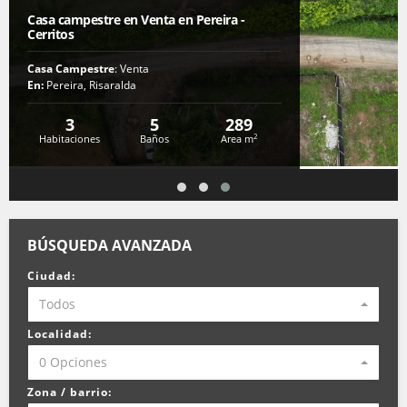
Casa campestre en Venta en Pereira -
Cerritos
Casa Campestre
: Venta
En:
Pereira, Risaralda
3
5
289
2
Habitaciones
Baños
Area m
BÚSQUEDA AVANZADA
Ciudad:
Todos
Localidad:
0 Opciones
Zona / barrio: